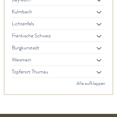
Wandern
Radeln
Kulmbach
Freizeit von A-Z
Lichtenfels
Freizeit für Familien
Gruppeninformation
Fränkische Schweiz
Führungen
Burgkunstadt
Ausflüge
Genuss
Weismain
Service
Töpferort Thurnau
Newsletter
Alle aufklappen
English Sites
BÜRGER & STADT