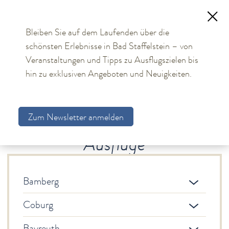
Bleiben Sie auf dem Laufenden über die
schönsten Erlebnisse in Bad Staffelstein – von
TOURISMUS
Veranstaltungen und Tipps zu Ausflugszielen bis
hin zu exklusiven Angeboten und Neuigkeiten.
Aktuelles
Obermain Therme
Zum Newsletter anmelden
Unterkünfte
Ausflüge
Bad Staffelstein
Gesundheit & Wellness
Veranstaltungen & Kultur
Bamberg
Spiritualität & Kirche
Coburg
Freizeit & Ausflüge
Bayreuth