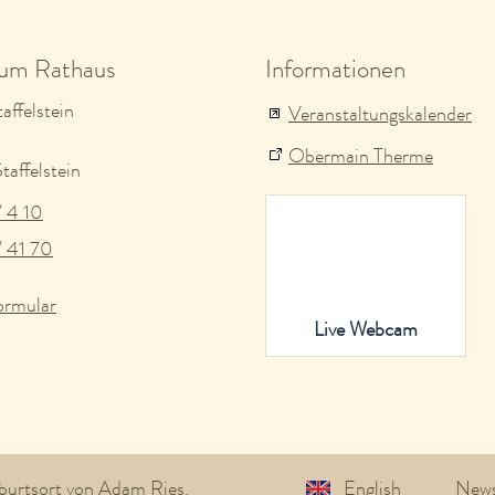
zum Rathaus
Informationen
affelstein
Veranstaltungskalender
Obermain Therme
affelstein
/ 4 10
/ 41 70
ormular
Live Webcam
eburtsort von Adam Ries.
English
News