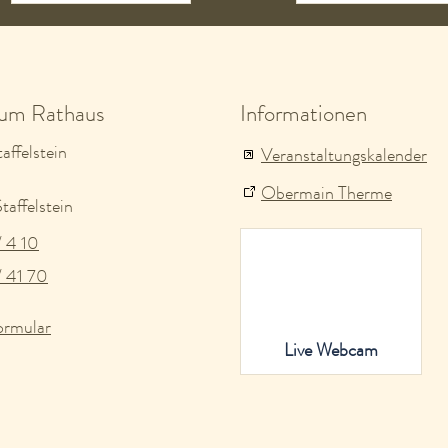
zum Rathaus
Informationen
affelstein
Veranstaltungskalender
Obermain Therme
affelstein
/ 4 10
/ 41 70
ormular
Live Webcam