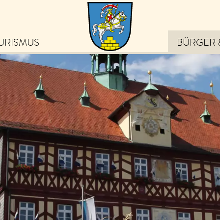
URISMUS
BÜRGER 
eiben Sie auf dem
ufenden über die schönsten
ebnisse in Bad Staffelstein
von Veranstaltungen und
ps zu Ausflugszielen bis hin
 exklusiven Angeboten und
uigkeiten.
m Newsletter anmelden