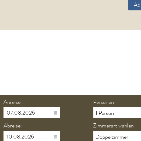
Ab
Anreise:
Personen
Abreise:
Zimmerart wählen