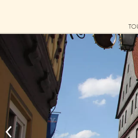
TO
Bl
La
Erl
– 
Tip
zu
Ne
Zu