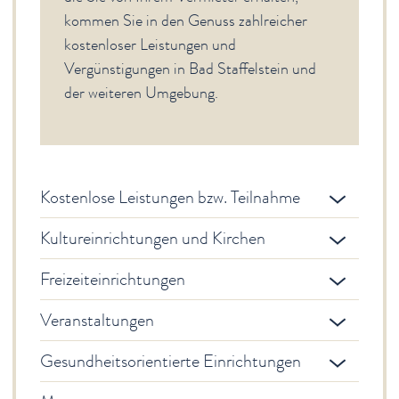
kommen Sie in den Genuss zahlreicher
Gesundheit & Wellness
kostenloser Leistungen und
Veranstaltungen & Kultur
Vergünstigungen in Bad Staffelstein und
der weiteren Umgebung.
Spiritualität & Kirche
Freizeit & Ausflüge
Genuss
Kostenlose Leistungen bzw. Teilnahme
Service
Newsletter
Kultureinrichtungen und Kirchen
English Sites
Freizeiteinrichtungen
BÜRGER & STADT
Veranstaltungen
Gesundheitsorientierte Einrichtungen