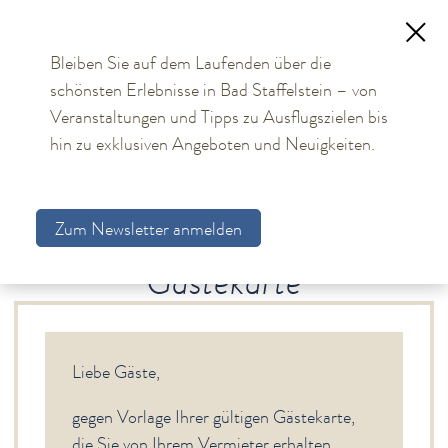
Bleiben Sie auf dem Laufenden über die
schönsten Erlebnisse in Bad Staffelstein – von
TOURISMUS
Veranstaltungen und Tipps zu Ausflugszielen bis
hin zu exklusiven Angeboten und Neuigkeiten.
Aktuelles
Obermain Therme
Zum Newsletter anmelden
Unterkünfte
Gastgebersuche
Gästekarte
Gastgeberverzeichnis
Arrangements
Gästekarte
Liebe Gäste,
Allgemeine Hinweise
Bildungs- und Tagungsmöglichkeiten
gegen Vorlage Ihrer gültigen Gästekarte,
Bad Staffelstein
die Sie von Ihrem Vermieter erhalten,