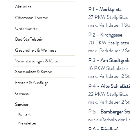
Aktuelles
P 1 - Marktplatz
27 PKW Stellplätze
Obermain Therme
max. Parkdauer 1 St
Unterkünfte
P 2 - Kirchgasse
Bad Staffelstein
70 PKW Stellplätze
Gesundheit & Wellness
max. Parkdauer 2 St
P 3 - Am Stadtgrab
Veranstaltungen & Kultur
16 PKW Stellplätze
Spiritualität & Kirche
max. Parkdauer 2 St
Freizeit & Ausflüge
P 4 - Alte Schießst
Genuss
22 PKW Stellplätze
max. Parkdauer 2 St
Service
P 5 - Bamberger St
Kontakt
nur außerhalb der L
Newsletter
P 6 - Friedhof