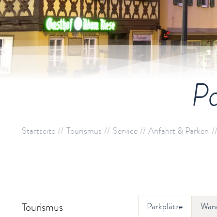
Pa
Startseite
Tourismus
Service
Anfahrt & Parken
Tourismus
Parkplätze
Wand