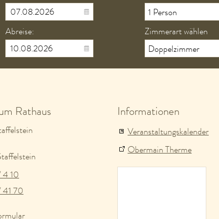
Abreise:
Zimmerart wählen
zum Rathaus
Informationen
affelstein
Veranstaltungskalender
Obermain Therme
affelstein
/ 4 10
/ 41 70
ormular