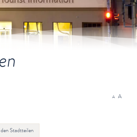
ten
A
A
 den Stadtteilen