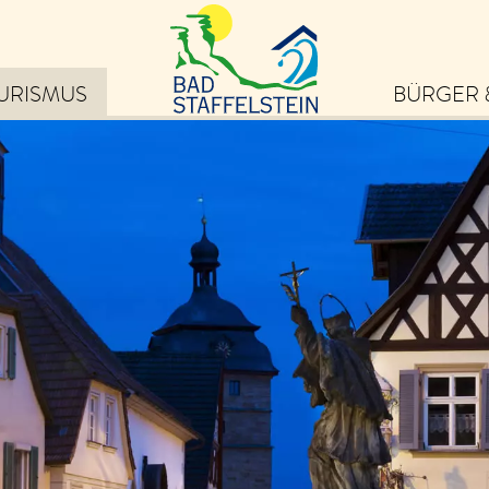
URISMUS
BÜRGER 
eiben Sie auf dem
ufenden über die schönsten
ebnisse in Bad Staffelstein
von Veranstaltungen und
ps zu Ausflugszielen bis hin
 exklusiven Angeboten und
uigkeiten.
m Newsletter anmelden