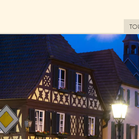
TO
Bl
La
Erl
– 
Tip
zu
Ne
Zu