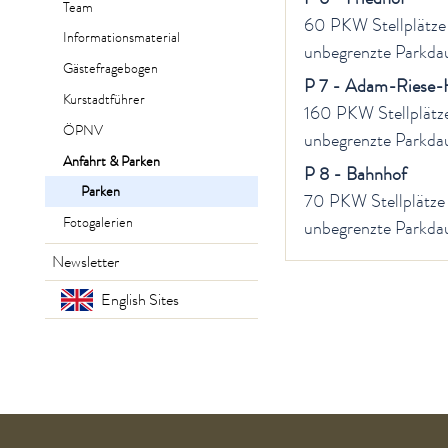
Team
60 PKW Stellplätze
Informationsmaterial
unbegrenzte Parkdau
Gästefragebogen
P 7 - Adam-Riese-
Kurstadtführer
160 PKW Stellplätze
ÖPNV
unbegrenzte Parkdau
Anfahrt & Parken
P 8 - Bahnhof
Parken
70 PKW Stellplätze
Fotogalerien
unbegrenzte Parkdau
Newsletter
English Sites