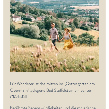
Wandern
Brauereiwanderwege
Keltenwege
Pilgerwege
Premium Touren
Rundwege Dörfer
Terrainkurwege
Fernwanderwege
Geführte Wanderungen
Barrierefreie Spazierwege
Komoot-Wandertouren
Radeln
Freizeit von A-Z
Freizeit für Familien
Für Wanderer ist das mitten im „Gottesgarten am
Obermain“ gelegene Bad Staffelstein ein echter
Gruppeninformation
Glücksfall.
Führungen
Ausflüge
Berühmte Sehenswürdigkeiten und die malerische,