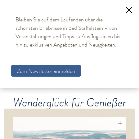
Bleiben Sie auf dem Laufenden über die
schönsten Erlebnisse in Bad Staffelstein – von
TOURISMUS
Veranstaltungen und Tipps zu Ausflugszielen bis
hin zu exklusiven Angeboten und Neuigkeiten.
Aktuelles
Obermain Therme
Zum Newsletter anmelden
Unterkünfte
Bad Staffelstein
Gesundheit & Wellness
Wanderglück für Genießer
Veranstaltungen & Kultur
Spiritualität & Kirche
Freizeit & Ausflüge