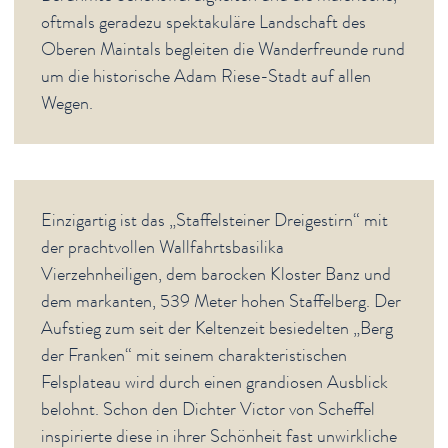
Genuss
oftmals geradezu spektakuläre Landschaft des
Oberen Maintals begleiten die Wanderfreunde rund
Service
um die historische Adam Riese-Stadt auf allen
Newsletter
Wegen.
English Sites
BÜRGER & STADT
Einzigartig ist das „Staffelsteiner Dreigestirn“ mit
der prachtvollen Wallfahrtsbasilika
Vierzehnheiligen, dem barocken Kloster Banz und
dem markanten, 539 Meter hohen Staffelberg. Der
Aufstieg zum seit der Keltenzeit besiedelten „Berg
der Franken“ mit seinem charakteristischen
Felsplateau wird durch einen grandiosen Ausblick
belohnt. Schon den Dichter Victor von Scheffel
inspirierte diese in ihrer Schönheit fast unwirkliche