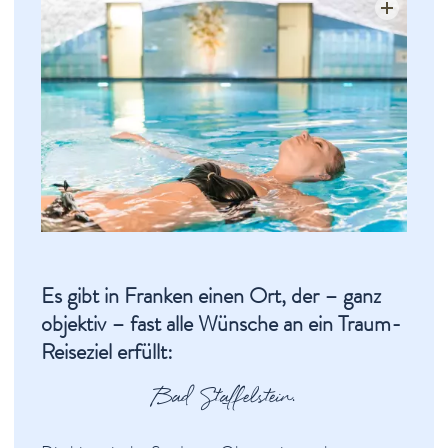
Adam-Riese-Erlebnispfad
Stadtteile
Stadtplan
Thermenkönigin
Geschäfte
Auszeichnungen
Nachhaltigkeit
Gesundheit & Wellness
Veranstaltungen & Kultur
Es gibt in Franken einen Ort, der – ganz
Spiritualität & Kirche
objektiv – fast alle Wünsche an ein Traum-
Freizeit & Ausflüge
Reiseziel erfüllt:
Genuss
Bad Staffelstein.
Service