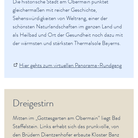
Die historische Stadt am Obermain punktet
Newsletter
gleichermaßen mit reicher Geschichte,
English Sites
Sehenswürdigkeiten von Weltrang, einer der
schönsten Naturlandschaften im ganzen Land und
BÜRGER & STADT
als Heilbad und Ort der Gesundheit noch dazu mit
der wärmsten und stärksten Thermalsole Bayerns.
Hier gehts zum virtuellen Panorama-Rundgang
Dreigestirn
Mitten im „Gottesgarten am Obermain“ liegt Bad
Staffelstein. Links erhebt sich das prunkvolle, von
den Brüdern Dientzenhofer erbaute Kloster Banz