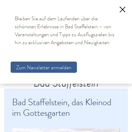
Bleiben Sie auf dem Laufenden über die
schönsten Erlebnisse in Bad Staffelstein – von
TOURISMUS
Veranstaltungen und Tipps zu Ausflugszielen bis
hin zu exklusiven Angeboten und Neuigkeiten.
Aktuelles
Obermain Therme
Zum Newsletter anmelden
Unterkünfte
Bad Staffelstein
Bad Staffelstein
Sehenswürdigkeiten
Jubiläumsjahr 2026
Bad Staffelstein, das Kleinod
Geschichte
im Gottesgarten
Impressionen
Virtueller Rundgang
Audioguide