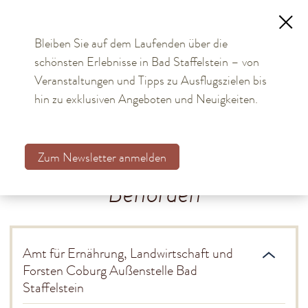
Bleiben Sie auf dem Laufenden über die
schönsten Erlebnisse in Bad Staffelstein – von
TOURISMUS
Veranstaltungen und Tipps zu Ausflugszielen bis
hin zu exklusiven Angeboten und Neuigkeiten.
BÜRGER & STADT
Aktuelles
Zum Newsletter anmelden
Kommunalwahl 2026
Behörden
Bürgerservice online
Rathaus
Amt für Ernährung, Landwirtschaft und
Stadtteile
Forsten Coburg Außenstelle Bad
Staffelstein
Einrichtungen