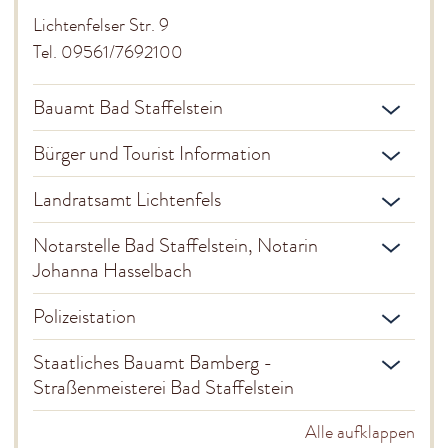
Adam Riese Halle
Lichtenfelser Str. 9
Stadtmuseum
Tel. 09561/7692100
Museum Kloster Banz
Stadtbücherei
Bauamt Bad Staffelstein
Kinder & Jugendliche
Gesundheit
Bürger und Tourist Information
Sonstiges
Landratsamt Lichtenfels
Behörden
Kirchen
Notarstelle Bad Staffelstein, Notarin
Bildungs- und Tagungsmöglichkeiten
Johanna Hasselbach
Service & Infos
Polizeistation
Kontakt & Rechtliches
Staatliches Bauamt Bamberg -
Straßenmeisterei Bad Staffelstein
Alle aufklappen