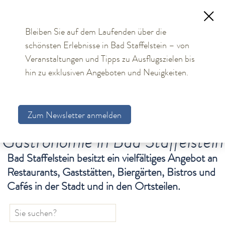
Bleiben Sie auf dem Laufenden über die
schönsten Erlebnisse in Bad Staffelstein – von
TOURISMUS
Veranstaltungen und Tipps zu Ausflugszielen bis
hin zu exklusiven Angeboten und Neuigkeiten.
Aktuelles
Obermain Therme
Zum Newsletter anmelden
Unterkünfte
Gastronomie in Bad Staffelstein
Bad Staffelstein
Gesundheit & Wellness
Bad Staffelstein besitzt ein vielfältiges Angebot an
Restaurants, Gaststätten, Biergärten, Bistros und
Veranstaltungen & Kultur
Cafés in der Stadt und in den Ortsteilen.
Spiritualität & Kirche
Freizeit & Ausflüge