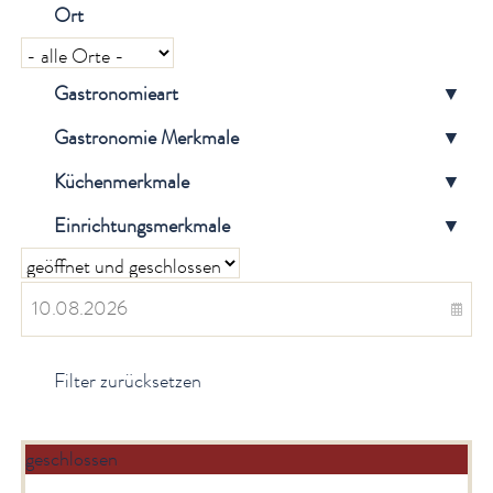
Ort
Genuss
Gastronomie
Bierparadies am Obermain
Gastronomieart
▼
Genusstag
Gastronomie Merkmale
▼
Genussanbieter
Genusserlebnisse
Küchenmerkmale
▼
GenussOrt Bayern 2024
Einrichtungsmerkmale
▼
Service
Newsletter
English Sites
Filter zurücksetzen
BÜRGER & STADT
geschlossen