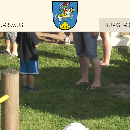
URISMUS
BÜRGER 
eiben Sie auf dem
ufenden über die schönsten
ebnisse in Bad Staffelstein
von Veranstaltungen und
ps zu Ausflugszielen bis hin
 exklusiven Angeboten und
uigkeiten.
m Newsletter anmelden