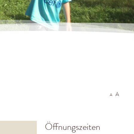
n
A
A
Öffnungszeiten