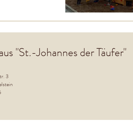
aus "St.-Johannes der Täufer"
r. 3
lstein
5