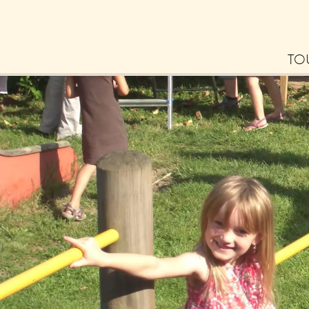
TO
Bl
La
Erl
– 
Tip
zu
Ne
Zu