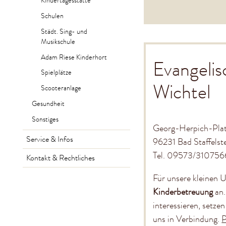
Kindertagesstätte
Schulen
Städt. Sing- und
Musikschule
Adam Riese Kinderhort
Evangelis
Spielplätze
Wichtel
Scooteranlage
Gesundheit
Sonstiges
Georg-Herpich-Plat
Service & Infos
96231 Bad Staffelst
Tel. 095
Kontakt & Rechtliches
Für unsere kleinen U
Kinderbetreuung
an.
interessieren, setzen
uns in Verbindung.
P