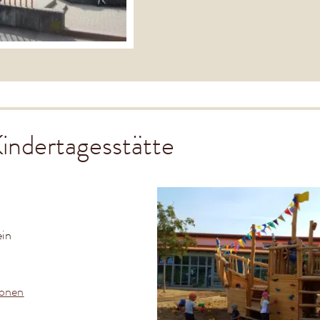
indertagesstätte
ein
ionen