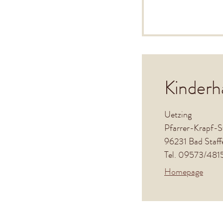
Kinderh
Uetzing
Pfarrer-Krapf-St
96231 Bad Staffe
Tel. 09573/481
Homepage