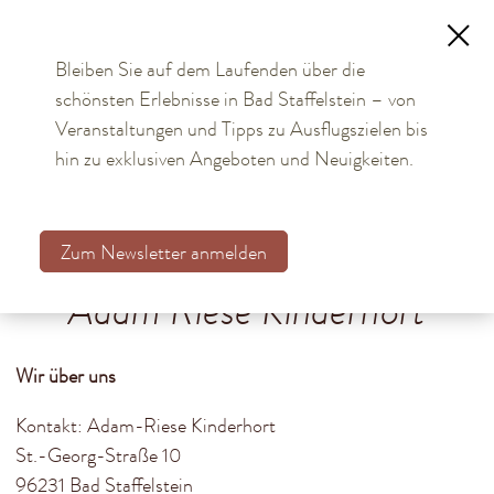
Bleiben Sie auf dem Laufenden über die
schönsten Erlebnisse in Bad Staffelstein – von
TOURISMUS
Veranstaltungen und Tipps zu Ausflugszielen bis
hin zu exklusiven Angeboten und Neuigkeiten.
BÜRGER & STADT
Aktuelles
Zum Newsletter anmelden
Kommunalwahl 2026
Adam Riese Kinderhort
Bürgerservice online
Rathaus
Wir über uns
Stadtteile
Kontakt: Adam-Riese Kinderhort
St.-Georg-Straße 10
Einrichtungen
96231 Bad Staffelstein