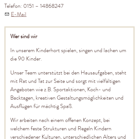
Adam Riese Halle
Telefon: 0151 – 14868247
Stadtmuseum
E-Mail
Museum Kloster Banz
Stadtbücherei
Wer sind wir
Kinder & Jugendliche
Kindertagesstätten
In unserem Kinderhort spielen, singen und lachen um
Maintal-Kindertagesstätte
die 90 Kinder.
Schulen
Städt. Sing- und Musikschule
Unser Team unterstützt bei den Hausaufgaben, steht
Adam Riese Kinderhort
mit Rat und Tat zur Seite und sorgt mit vielfältigen
Spielplätze
Angeboten wie z.B. Sportaktionen, Koch- und
Scooteranlage
Backtagen, kreativen Gestaltungsmöglichkeiten und
Gesundheit
Ausflügen für mächtig Spaß.
Sonstiges
Service & Infos
Wir arbeiten nach einem offenen Konzept, bei
welchem feste Strukturen und Regeln Kindern
Kontakt & Rechtliches
verschiedener Kulturen, unterschiedlichen Alters und