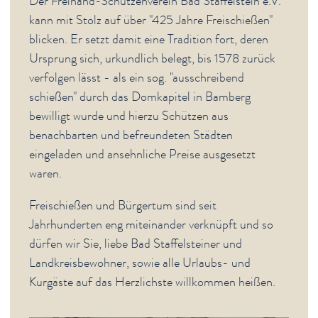
Der Freihand-Schützenverein Bad Staffelstein e.V.
Bierbrauerfest
kann mit Stolz auf über "425 Jahre Freischießen"
Genusstag
blicken. Er setzt damit eine Tradition fort, deren
Schützenfest
Ursprung sich, urkundlich belegt, bis 1578 zurück
Lieder auf Banz
verfolgen lässt - als ein sog. "ausschreibend
Lachen auf Banz
schießen" durch das Domkapitel in Bamberg
Veranstaltungen im Kurpark
bewilligt wurde und hierzu Schützen aus
Obermain-Marathon
benachbarten und befreundeten Städten
Kultur
eingeladen und ansehnliche Preise ausgesetzt
Museen
waren.
Spiritualität & Kirche
Freischießen und Bürgertum sind seit
Freizeit & Ausflüge
Jahrhunderten eng miteinander verknüpft und so
Genuss
dürfen wir Sie, liebe Bad Staffelsteiner und
Landkreisbewohner, sowie alle Urlaubs- und
Service
Kurgäste auf das Herzlichste willkommen heißen.
Newsletter