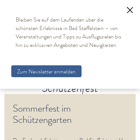
Bleiben Sie auf dem Laufenden über die
schönsten Erlebnisse in Bad Staffelstein – von
TOURISMUS
Veranstaltungen und Tipps zu Ausflugszielen bis
hin zu exklusiven Angeboten und Neuigkeiten.
Aktuelles
Obermain Therme
Zum Newsletter anmelden
Unterkünfte
Schützenfest
Bad Staffelstein
Gesundheit & Wellness
Sommerfest im
Veranstaltungen & Kultur
Schützengarten
Veranstaltungskalender
Feste & Märkte
Altstadtfest