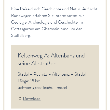
Wandern
Eine Reise durch Geschichte und Natur. Auf acht
Brauereiwanderwege
Rundwegen erfahren Sie Interessantes zur
Keltenwege
Pilgerwege
Geologie, Archäologie und Geschichte im
Premium Touren
Gottesgarten am Obermain rund um den
Rundwege Dörfer
Staffelberg.
Terrainkurwege
Fernwanderwege
Geführte Wanderungen
Keltenweg A: Altenbanz und
Barrierefreie Spazierwege
seine Altstraßen
Komoot-Wandertouren
Radeln
Stadel – Püchitz - Altenbanz – Stadel
Freizeit von A-Z
Länge: 15 km
Freizeit für Familien
Schwierigkeit: leicht - mittel
Gruppeninformation
Führungen
Download
Ausflüge