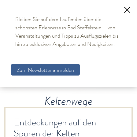
Bleiben Sie auf dem Laufenden über die
schönsten Erlebnisse in Bad Staffelstein – von
TOURISMUS
Veranstaltungen und Tipps zu Ausflugszielen bis
hin zu exklusiven Angeboten und Neuigkeiten.
Aktuelles
Obermain Therme
Zum Newsletter anmelden
Unterkünfte
Bad Staffelstein
Gesundheit & Wellness
Keltenwege
Veranstaltungen & Kultur
Spiritualität & Kirche
Entdeckungen auf den
Freizeit & Ausflüge
Spuren der Kelten