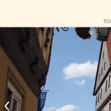
TO
Bl
La
Erl
– 
Tip
zu
Ne
Zu