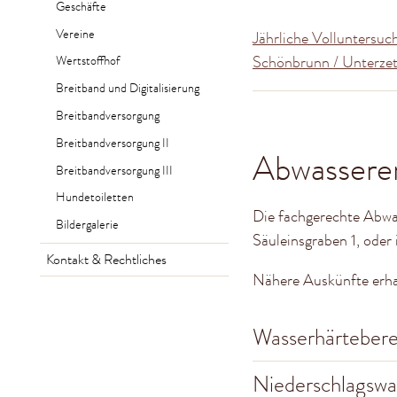
Geschäfte
Vereine
Jährliche Volluntersuc
Schönbrunn / Unterzett
Wertstoffhof
Breitband und Digitalisierung
Breitbandversorgung
Breitbandversorgung II
Abwassere
Breitbandversorgung III
Hundetoiletten
Die fachgerechte Abwas
Bildergalerie
Säuleinsgraben 1, oder 
Kontakt & Rechtliches
Nähere Auskünfte erha
Wasserhärtebere
Niederschlagswa