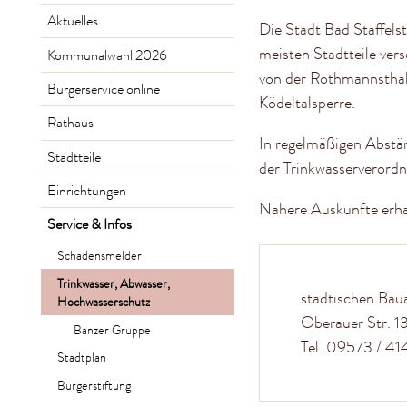
Aktuelles
Die Stadt Bad Staffels
meisten Stadtteile ver
Kommunalwahl 2026
von der Rothmannsthal
Bürgerservice online
Ködeltalsperre.
Rathaus
In regelmäßigen Abstän
Stadtteile
der Trinkwasserverordn
Einrichtungen
Nähere Auskünfte erha
Service & Infos
Schadensmelder
Trinkwasser, Abwasser,
städtischen Ba
Hochwasserschutz
Oberauer Str. 1
Banzer Gruppe
Tel. 09573 / 41
Stadtplan
Bürgerstiftung