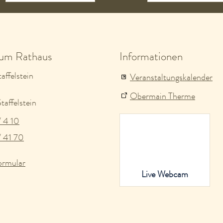
zum Rathaus
Informationen
affelstein
Veranstaltungskalender
Obermain Therme
affelstein
/ 4 10
/ 41 70
ormular
Live Webcam