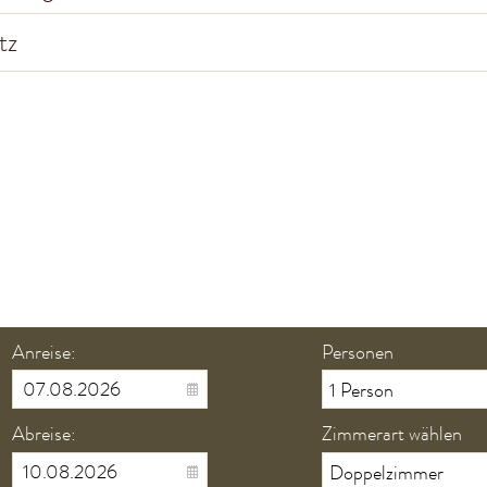
tz
Anreise:
Personen
Abreise:
Zimmerart wählen