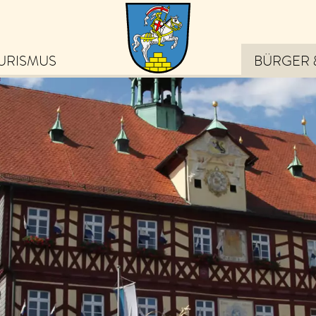
URISMUS
BÜRGER 
eiben Sie auf dem
ufenden über die schönsten
ebnisse in Bad Staffelstein
von Veranstaltungen und
ps zu Ausflugszielen bis hin
 exklusiven Angeboten und
uigkeiten.
m Newsletter anmelden