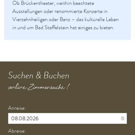
Ob Brückentheater, weithin beachtete
Newsletter
Ausstellungen oder renommierte Konzerte in
English Sites
Vierzehnheiligen oder Banz – das kulturelle Leben
in und um Bad Staffelstein hat einiges zu bieten.
BÜRGER & STADT
Suchen & Buchen
online Zimmersuche !
Anreise:
Abreise: