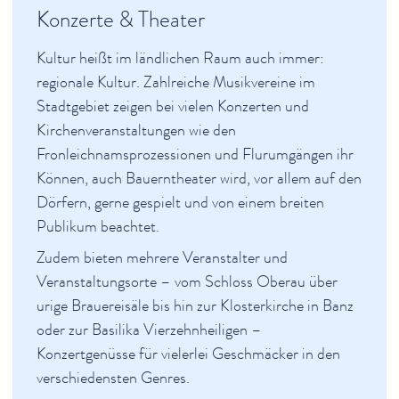
Konzerte & Theater
Lachen auf Banz
Veranstaltungen im Kurpark
Kultur heißt im ländlichen Raum auch immer:
Obermain-Marathon
regionale Kultur. Zahlreiche Musikvereine im
Kultur
Stadtgebiet zeigen bei vielen Konzerten und
Fränkischer Theatersommer
Kirchenveranstaltungen wie den
Kammerkonzerte
Fronleichnamsprozessionen und Flurumgängen ihr
Kulturinitiative (KIS)
Können, auch Bauerntheater wird, vor allem auf den
Kurkonzerte
Dörfern, gerne gespielt und von einem breiten
Ring der Skulpturen
Skulpturenweg
Publikum beachtet.
Museen
Zudem bieten mehrere Veranstalter und
Spiritualität & Kirche
Veranstaltungsorte – vom Schloss Oberau über
urige Brauereisäle bis hin zur Klosterkirche in Banz
Freizeit & Ausflüge
oder zur Basilika Vierzehnheiligen –
Genuss
Konzertgenüsse für vielerlei Geschmäcker in den
verschiedensten Genres.
Service