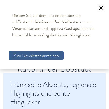
Bleiben Sie auf dem Laufenden über die
schönsten Erlebnisse in Bad Staffelstein – von
TOURISMUS
Veranstaltungen und Tipps zu Ausflugszielen bis
hin zu exklusiven Angeboten und Neuigkeiten.
Aktuelles
Obermain Therme
Zum Newsletter anmelden
Unterkünfte
Kultur in der Badstadt
Bad Staffelstein
Gesundheit & Wellness
Fränkische Akzente, regionale
Veranstaltungen & Kultur
Highlights und echte
Veranstaltungskalender
Hingucker
Feste & Märkte
Lieder auf Banz