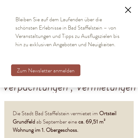
Bleiben Sie auf dem Laufenden über die
schönsten Erlebnisse in Bad Staffelstein – von
TOURISMUS
Veranstaltungen und Tipps zu Ausflugszielen bis
hin zu exklusiven Angeboten und Neuigkeiten.
BÜRGER & STADT
Aktuelles
Zum Newsletter anmelden
Mitteilungen
Verpachtungen , Vermietungen
Stellenausschreibungen
Verpachtungen, Vermietungen
Planen, Bauen, Immobilien
Die Stadt Bad Staffelstein vermietet im
Ortsteil
Investieren, Projekte
Grundfeld
ab September eine
ca. 69,51 m²
Kommunalwahl 2026
Wohnung im 1. Obergeschoss.
Bürgerservice online