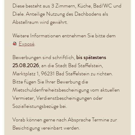
Diese besteht aus 3 Zimmern, Küche, Bad/WC und
Rathaus
Diele. Anteilige Nutzung des Dachbodens als
Stadtteile
Abstellraum wird gewährt.
Einrichtungen
Weitere Informationen entnehmen Sie bitte dem
Exposé
.
Service & Infos
Kontakt & Rechtliches
Bewerbungen sind schriftlich,
bis spätestens
25.08.2026
, an die Stadt Bad Staffelstein,
Marktplatz 1, 96231 Bad Staffelstein zu richten.
Bitte fügen Sie Ihrer Bewerbung die
Mietschuldenfreiheitsbescheinigung vom aktuellen
Vermieter, Verdienstbescheinigungen oder
Sozialleistungsbezüge bei.
Vorab können gerne nach Absprache Termine zur
Besichtigung vereinbart werden.