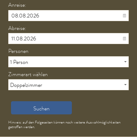
Service & Infos
Anreise:
Schadensmelder
Trinkwasser, Abwasser, Hochwasserschutz
Abreise:
Stadtplan
Bürgerstiftung
Geschäfte
Personen
Vereine
Wertstoffhof
Breitband und Digitalisierung
Zimmerart wählen
Breitbandversorgung
Breitbandversorgung II
Breitbandversorgung III
Hundetoiletten
Suchen
Bildergalerie
Hinweis: auf den Folgeseiten können noch weitere Auswahlmöglichkeiten
Kontakt & Rechtliches
getroffen werden.