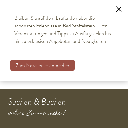
Bleiben Sie auf dem Laufenden über die
schönsten Erlebnisse in Bad Staffelstein – von
TOURISMUS
Bilder Adam-Riese-Halle
Veranstaltungen und Tipps zu Ausflugszielen bis
hin zu exklusiven Angeboten und Neuigkeiten.
BÜRGER & STADT
Aktuelles
Zum Newsletter anmelden
Kommunalwahl 2026
Bürgerservice online
Rathaus
Suchen & Buchen
Stadtteile
online Zimmersuche !
Einrichtungen