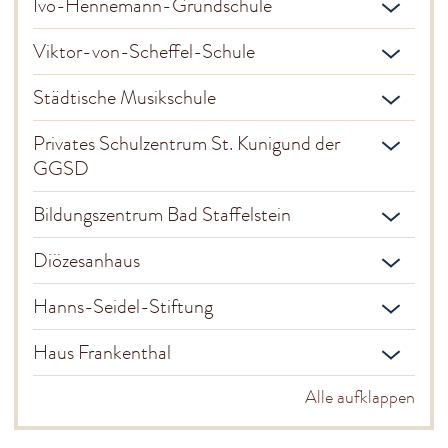
Ivo-Hennemann-Grundschule
Adam Riese Halle
Stadtmuseum
Viktor-von-Scheffel-Schule
Museum Kloster Banz
Stadtbücherei
Städtische Musikschule
Kinder & Jugendliche
Privates Schulzentrum St. Kunigund der
Kindertagesstätten
GGSD
Maintal-Kindertagesstätte
Schulen
Bildungszentrum Bad Staffelstein
Städt. Sing- und Musikschule
Adam Riese Kinderhort
Diözesanhaus
Spielplätze
Scooteranlage
Hanns-Seidel-Stiftung
Gesundheit
Sonstiges
Haus Frankenthal
Service & Infos
Alle aufklappen
Kontakt & Rechtliches