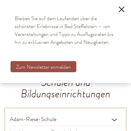
Bleiben Sie auf dem Laufenden über die
schönsten Erlebnisse in Bad Staffelstein – von
TOURISMUS
Veranstaltungen und Tipps zu Ausflugszielen bis
hin zu exklusiven Angeboten und Neuigkeiten.
BÜRGER & STADT
Aktuelles
Zum Newsletter anmelden
Kommunalwahl 2026
Schulen und
Bürgerservice online
Bildungseinrichtungen
Rathaus
Stadtteile
Adam-Riese-Schule
Einrichtungen