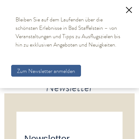
Bleiben Sie auf dem Laufenden über die
schönsten Erlebnisse in Bad Staffelstein – von
TOURISMUS
Veranstaltungen und Tipps zu Ausflugszielen bis
hin zu exklusiven Angeboten und Neuigkeiten.
Aktuelles
Obermain Therme
Zum Newsletter anmelden
Unterkünfte
Newsletter
Bad Staffelstein
Gesundheit & Wellness
Veranstaltungen & Kultur
Spiritualität & Kirche
Freizeit & Ausflüge
Newsletter