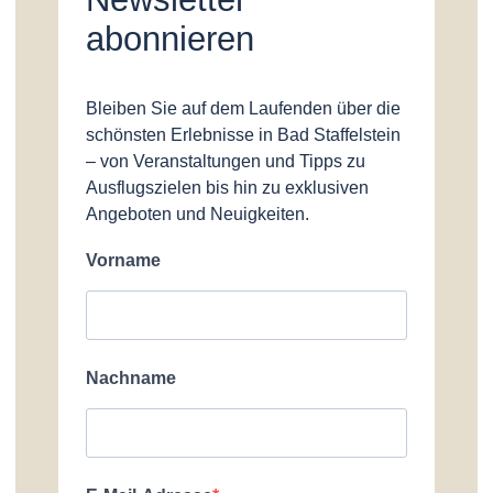
Genuss
abonnieren
Service
Kontakt
Bleiben Sie auf dem Laufenden über die
Newsletter
schönsten Erlebnisse in Bad Staffelstein
Team
– von Veranstaltungen und Tipps zu
Ausflugszielen bis hin zu exklusiven
Informationsmaterial
Angeboten und Neuigkeiten.
Gästefragebogen
Kurstadtführer
Vorname
ÖPNV
Anfahrt & Parken
Fotogalerien
Newsletter
Nachname
English Sites
BÜRGER & STADT