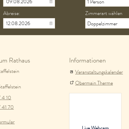
Abreise:
Zimmerart wählen
zum Rathaus
Informationen
affelstein
Veranstaltungskalender
Obermain Therme
affelstein
/ 4 10
/ 41 70
ormular
Live Webcam