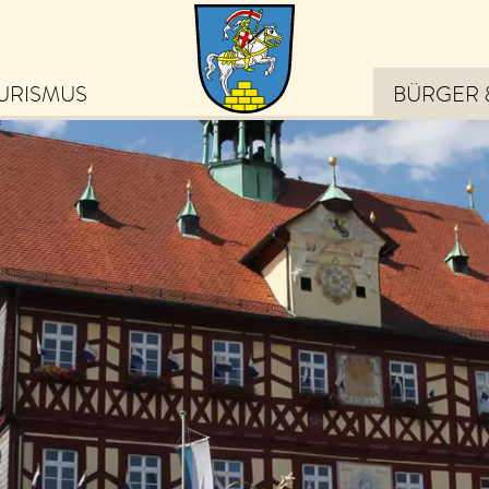
URISMUS
BÜRGER 
eiben Sie auf dem
ufenden über die schönsten
ebnisse in Bad Staffelstein
von Veranstaltungen und
ps zu Ausflugszielen bis hin
 exklusiven Angeboten und
uigkeiten.
m Newsletter anmelden