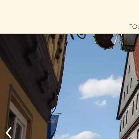
TO
Bl
La
Erl
– 
Tip
zu
Ne
Zu