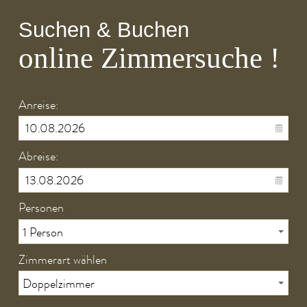
Rathaus
Suchen & Buchen
Stadtteile
online Zimmersuche !
Einrichtungen
Service & Infos
Anreise:
Kontakt & Rechtliches
Abreise:
Personen
Zimmerart wählen