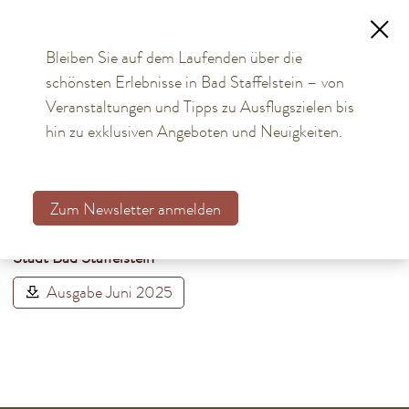
Bleiben Sie auf dem Laufenden über die
schönsten Erlebnisse in Bad Staffelstein – von
TOURISMUS
Adam-Riese-Bote
Veranstaltungen und Tipps zu Ausflugszielen bis
hin zu exklusiven Angeboten und Neuigkeiten.
BÜRGER & STADT
18. Jun 2025
Aktuelles
Informationsblatt für Bürger*innen und Gäste mit
Zum Newsletter anmelden
amtlichen Mitteilungen und Veranstaltungskalender der
Mitteilungen
Stadt Bad Staffelstein
Stellenausschreibungen
Verpachtungen, Vermietungen
Ausgabe Juni 2025
Planen, Bauen, Immobilien
Investieren, Projekte
Kommunalwahl 2026
Bürgerservice online