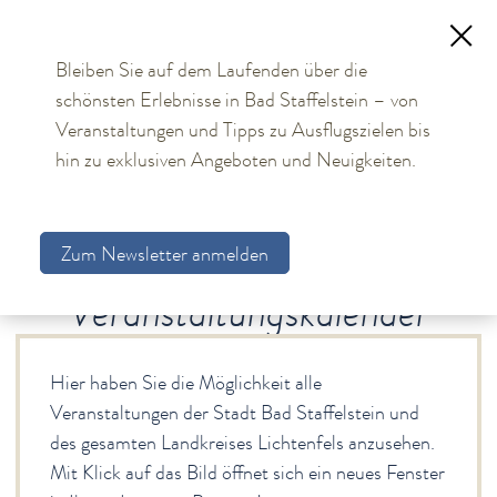
Bleiben Sie auf dem Laufenden über die
schönsten Erlebnisse in Bad Staffelstein – von
TOURISMUS
Veranstaltungen und Tipps zu Ausflugszielen bis
hin zu exklusiven Angeboten und Neuigkeiten.
Aktuelles
Obermain Therme
Zum Newsletter anmelden
Unterkünfte
Veranstaltungskalender
Bad Staffelstein
Gesundheit & Wellness
Hier haben Sie die Möglichkeit alle
Veranstaltungen & Kultur
Veranstaltungen der Stadt Bad Staffelstein und
Veranstaltungskalender
des gesamten Landkreises Lichtenfels anzusehen.
Feste & Märkte
Mit Klick auf das Bild öffnet sich ein neues Fenster
Lieder auf Banz