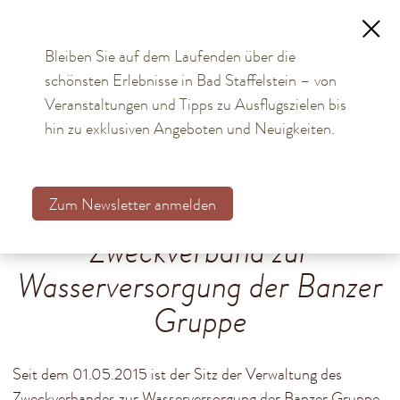
Bleiben Sie auf dem Laufenden über die
schönsten Erlebnisse in Bad Staffelstein – von
TOURISMUS
Veranstaltungen und Tipps zu Ausflugszielen bis
hin zu exklusiven Angeboten und Neuigkeiten.
BÜRGER & STADT
Aktuelles
Zum Newsletter anmelden
Kommunalwahl 2026
Zweckverband zur
Bürgerservice online
Wasserversorgung der Banzer
Rathaus
Gruppe
Stadtteile
Einrichtungen
Seit dem 01.05.2015 ist der Sitz der Verwaltung des
Zweckverbandes zur Wasserversorgung der Banzer Gruppe