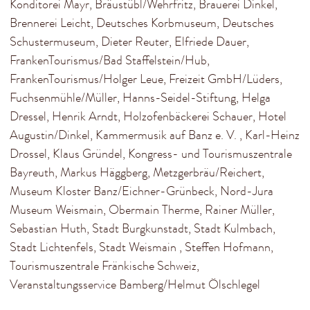
Konditorei Mayr, Bräustübl/Wehrfritz, Brauerei Dinkel,
Brennerei Leicht, Deutsches Korbmuseum, Deutsches
Schustermuseum, Dieter Reuter, Elfriede Dauer,
FrankenTourismus/Bad Staffelstein/Hub,
FrankenTourismus/Holger Leue, Freizeit GmbH/Lüders,
Fuchsenmühle/Müller, Hanns-Seidel-Stiftung, Helga
Dressel, Henrik Arndt, Holzofenbäckerei Schauer, Hotel
Augustin/Dinkel, Kammermusik auf Banz e. V. , Karl-Heinz
Drossel, Klaus Gründel, Kongress- und Tourismuszentrale
Bayreuth, Markus Häggberg, Metzgerbräu/Reichert,
Museum Kloster Banz/Eichner-Grünbeck, Nord-Jura
Museum Weismain, Obermain Therme, Rainer Müller,
Sebastian Huth, Stadt Burgkunstadt, Stadt Kulmbach,
Stadt Lichtenfels, Stadt Weismain , Steffen Hofmann,
Tourismuszentrale Fränkische Schweiz,
Veranstaltungsservice Bamberg/Helmut Ölschlegel