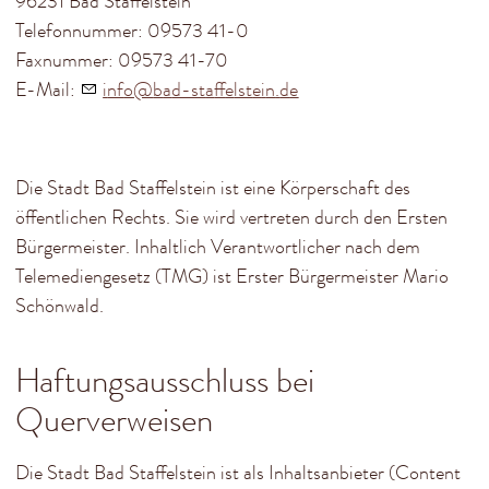
96231 Bad Staffelstein
Service & Infos
Telefonnummer: 09573 41-0
Kontakt & Rechtliches
Faxnummer: 09573 41-70
E-Mail:
nf
b
d-st
ff
lst
n
d
Kontakt
Anfahrt & Parken
Impressum / Rechtliches
Die Stadt Bad Staffelstein ist eine Körperschaft des
öffentlichen Rechts. Sie wird vertreten durch den Ersten
Bürgermeister. Inhaltlich Verantwortlicher nach dem
Telemediengesetz (TMG) ist Erster Bürgermeister Mario
Schönwald.
Haftungsausschluss bei
Querverweisen
Die Stadt Bad Staffelstein ist als Inhaltsanbieter (Content