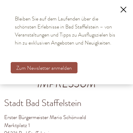
Bleiben Sie auf dem Laufenden über die
schönsten Erlebnisse in Bad Staffelstein – von
TOURISMUS
Veranstaltungen und Tipps zu Ausflugszielen bis
hin zu exklusiven Angeboten und Neuigkeiten.
BÜRGER & STADT
Aktuelles
Zum Newsletter anmelden
Kommunalwahl 2026
IMPRESSUM
Bürgerservice online
Stadt Bad Staffelstein
Rathaus
Stadtteile
Erster Bürgermeister Mario Schönwald
Einrichtungen
Marktplatz 1