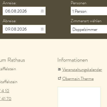
Anreise:
Personen
Abreise:
Zimmerart wählen
zum Rathaus
Informationen
affelstein
Veranstaltungskalender
Obermain Therme
affelstein
/ 4 10
/ 41 70