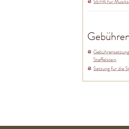
SEPA für Musiks
Gebühren
Gebührensatzung 
Staffelstein
Satzung für die S