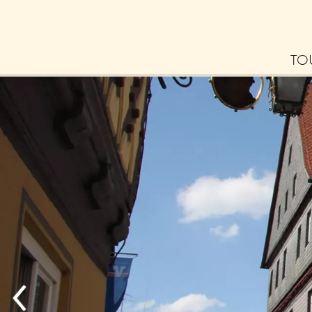
TO
Bl
La
Erl
– 
Tip
zu
Ne
Zu