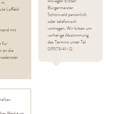
Anliegen Ersten
 in
Bürgermeister
ule Loffeld
Schönwald persönlich
oder telefonisch
vortragen. Wir bitten um
nnend mit
vorherige Abstimmung
des Termins unter Tel.
t für
09573/41-12.
r an die
hiedenster
räften
cher Werke im