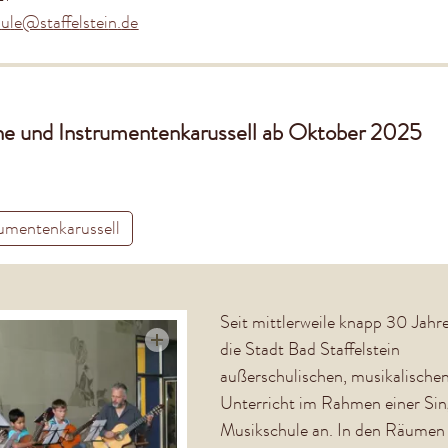
h
l
st
ff
lst
n
d
e und Instrumentenkarussell ab Oktober 2025
umentenkarussell
Seit mittlerweile knapp 30 Jahre
die Stadt Bad Staffelstein
außerschulischen, musikalische
Unterricht im Rahmen einer Si
Musikschule an. In den Räumen