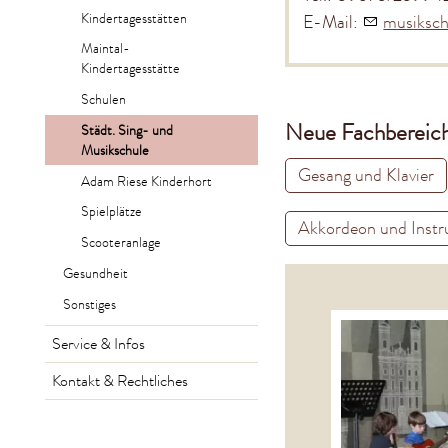
Kindertagesstätten
E-Mail:
m
s
ksc
Maintal-
Kindertagesstätte
Schulen
Neue Fachbereich
Städt. Sing- und
Musikschule
Gesang und Klavier
Adam Riese Kinderhort
Spielplätze
Akkordeon und Instr
Scooteranlage
Gesundheit
Sonstiges
Service & Infos
Kontakt & Rechtliches