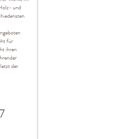
 Holz- und
chiedensten
angeboten
ht für
ht ihren
ührender
letzt der
7