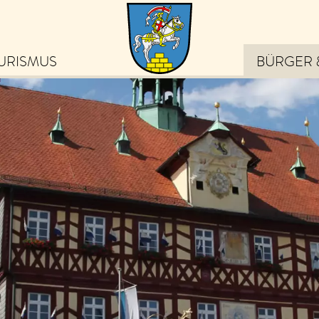
URISMUS
BÜRGER 
eiben Sie auf dem
ufenden über die schönsten
ebnisse in Bad Staffelstein
von Veranstaltungen und
ps zu Ausflugszielen bis hin
 exklusiven Angeboten und
uigkeiten.
m Newsletter anmelden