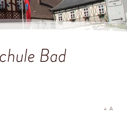
schule Bad
A
A