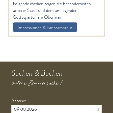
Suchen & Buchen
online Zimmersuche !
Anreise:
Abreise:
Personen
Zimmerart wählen