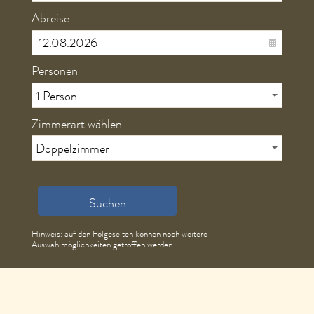
Suchen
Hinweis: auf den Folgeseiten können noch weitere
Auswahlmöglichkeiten getroffen werden.
Kontakt Tourismus Service
Bürger und Tourist Information
Bahnhofstraße 2
96231 Bad Staffelstein
0 95 73 / 3 31 20
Kontaktformular