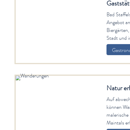
Gaststät
Bad Staffels
Angebot an
Biergärten,
Stadt und i
Gastron
Natur er
Auf abwech
können Wan
malerische
Maintals e