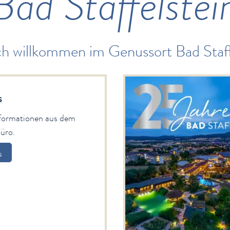
Bad Staffelstei
ch willkommen im Genussort Bad Staff
s
nformationen aus dem
üro.
s