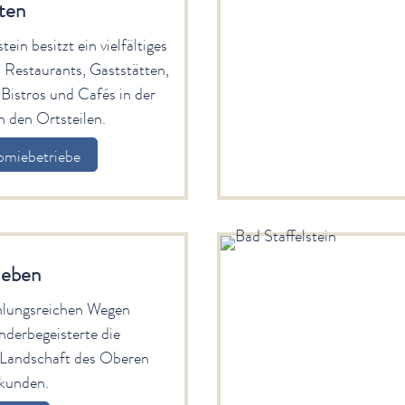
ten
tein besitzt ein vielfältiges
 Restaurants, Gaststätten,
 Bistros und Cafés in der
n den Ortsteilen.
omiebetriebe
leben
lungsreichen Wegen
derbegeisterte die
 Landschaft des Oberen
rkunden.