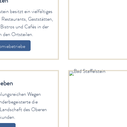
ten
tein besitzt ein vielfältiges
 Restaurants, Gaststätten,
 Bistros und Cafés in der
n den Ortsteilen.
omiebetriebe
leben
lungsreichen Wegen
derbegeisterte die
 Landschaft des Oberen
rkunden.