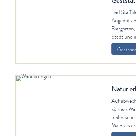
Gaststät
Bad Staffels
Angebot an
Biergärten,
Stadt und i
Gastron
Natur er
Auf abwech
können Wan
malerische
Maintals e