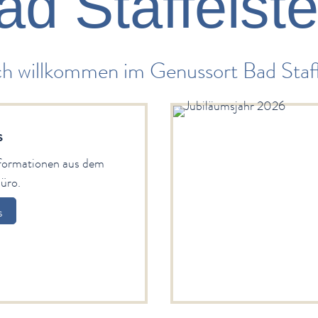
ad Staffelste
ch willkommen im Genussort Bad Staff
s
nformationen aus dem
üro.
s