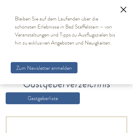
Bleiben Sie auf dem Laufenden über die
schönsten Erlebnisse in Bad Staffelstein – von
TOURISMUS
Veranstaltungen und Tipps zu Ausflugszielen bis
hin zu exklusiven Angeboten und Neuigkeiten.
Aktuelles
Obermain Therme
Zum Newsletter anmelden
Unterkünfte
Gastgebersuche
Gastgeberverzeichnis
Gastgeberverzeichnis
Arrangements
Gastgeberliste
Gästekarte
Allgemeine Hinweise
Bildungs- und Tagungsmöglichkeiten
Bad Staffelstein