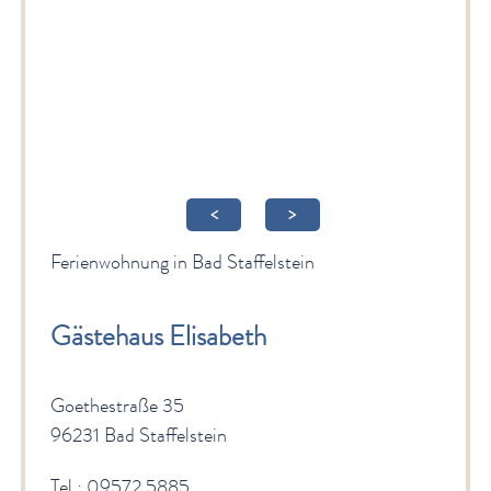
Gesundheit & Wellness
Veranstaltungen & Kultur
Spiritualität & Kirche
Freizeit & Ausflüge
Genuss
<
>
Service
Ferienwohnung in Bad Staffelstein
Newsletter
English Sites
Gästehaus Elisabeth
BÜRGER & STADT
Goethestraße 35
96231 Bad Staffelstein
Tel.: 09572 5885