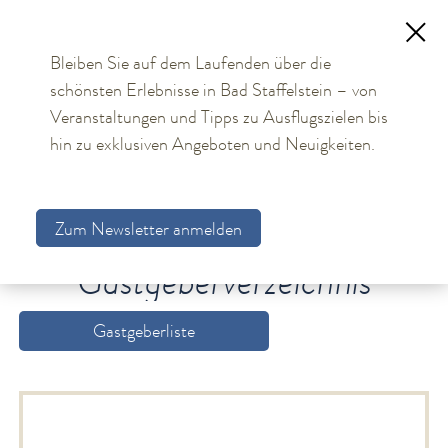
Bleiben Sie auf dem Laufenden über die
schönsten Erlebnisse in Bad Staffelstein – von
TOURISMUS
Veranstaltungen und Tipps zu Ausflugszielen bis
hin zu exklusiven Angeboten und Neuigkeiten.
Aktuelles
Obermain Therme
Zum Newsletter anmelden
Unterkünfte
Gastgebersuche
Gastgeberverzeichnis
Gastgeberverzeichnis
Arrangements
Gastgeberliste
Gästekarte
Allgemeine Hinweise
Bildungs- und Tagungsmöglichkeiten
Bad Staffelstein