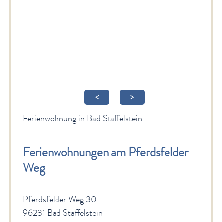
Gesundheit & Wellness
Veranstaltungen & Kultur
Spiritualität & Kirche
Freizeit & Ausflüge
Genuss
<
>
Service
Ferienwohnung in Bad Staffelstein
Newsletter
English Sites
Ferienwohnungen am Pferdsfelder
Weg
BÜRGER & STADT
Pferdsfelder Weg 30
96231 Bad Staffelstein