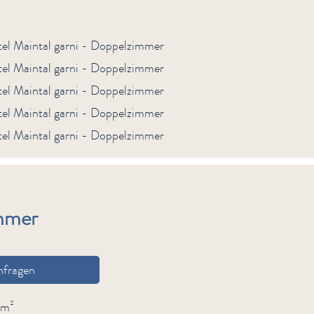
immer
nfragen
 m²