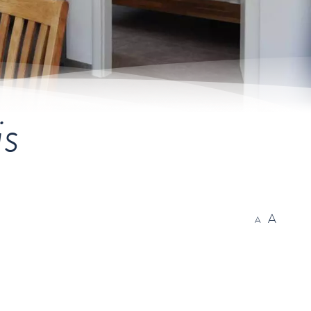
is
A
A