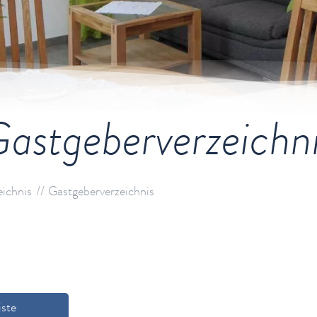
astgeberverzeichn
eichnis
Gastgeberverzeichnis
iste