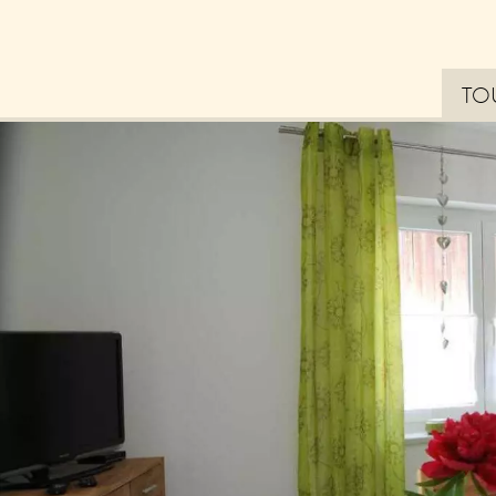
TO
Bl
La
Erl
– 
Tip
zu
Ne
Zu