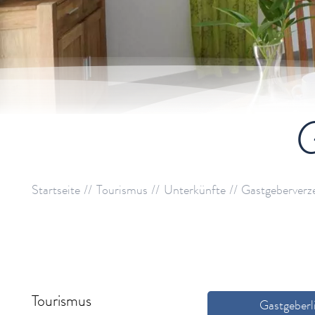
G
Startseite
Tourismus
Unterkünfte
Gastgeberverz
Tourismus
Gastgeberl