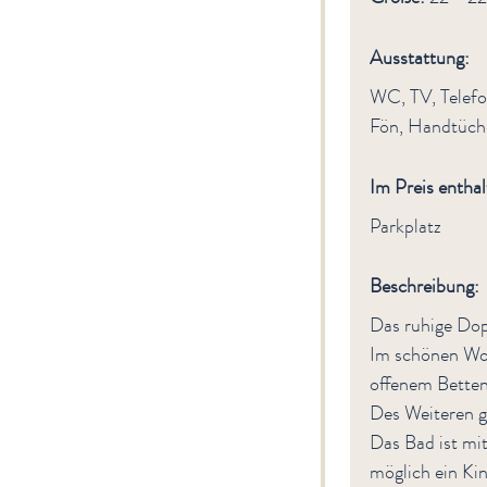
Ausstattung:
WC, TV, Telefo
Fön, Handtüche
Im Preis enthal
Parkplatz
Beschreibung:
Das ruhige Dop
Im schönen Wo
offenem Betten
Des Weiteren gi
Das Bad ist mi
möglich ein Kin