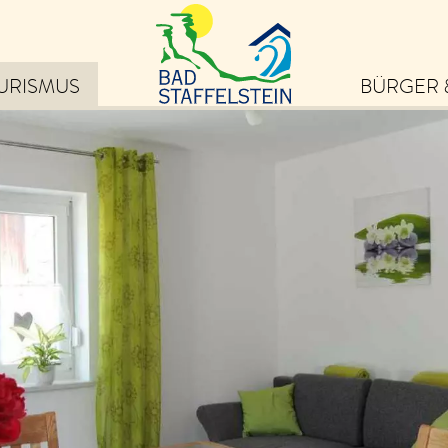
URISMUS
BÜRGER 
eiben Sie auf dem
ufenden über die schönsten
ebnisse in Bad Staffelstein
von Veranstaltungen und
ps zu Ausflugszielen bis hin
 exklusiven Angeboten und
uigkeiten.
m Newsletter anmelden