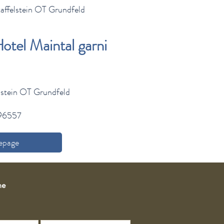
affelstein OT Grundfeld
otel Maintal garni
lstein OT Grundfeld
496557
page
he