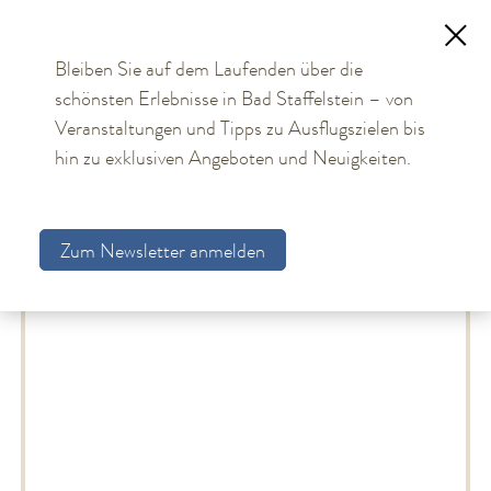
Bleiben Sie auf dem Laufenden über die
schönsten Erlebnisse in Bad Staffelstein – von
TOURISMUS
Veranstaltungen und Tipps zu Ausflugszielen bis
Gastgeberverzeichnis
hin zu exklusiven Angeboten und Neuigkeiten.
Aktuelles
Gastgeberliste
Obermain Therme
Zum Newsletter anmelden
Unterkünfte
Gastgebersuche
Gastgeberverzeichnis
Arrangements
Gästekarte
Allgemeine Hinweise
Bildungs- und Tagungsmöglichkeiten
Bad Staffelstein