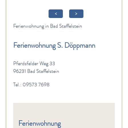
Gesundheit & Wellness
<
>
Veranstaltungen & Kultur
Ferienwohnung in Bad Staffelstein
Spiritualität & Kirche
Freizeit & Ausflüge
Ferienwohnung S. Döppmann
Genuss
Pferdsfelder Weg 33
Service
96231 Bad Staffelstein
Newsletter
Tel.: 09573 7698
English Sites
BÜRGER & STADT
Ferienwohnung