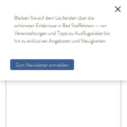
Bleiben Sie auf dem Laufenden über die
schönsten Erlebnisse in Bad Staffelstein – von
TOURISMUS
Veranstaltungen und Tipps zu Ausflugszielen bis
Gastgeberverzeichnis
hin zu exklusiven Angeboten und Neuigkeiten.
Aktuelles
Gastgeberliste
Obermain Therme
Zum Newsletter anmelden
Unterkünfte
Gastgebersuche
Gastgeberverzeichnis
Arrangements
Gästekarte
Allgemeine Hinweise
Bildungs- und Tagungsmöglichkeiten
Bad Staffelstein