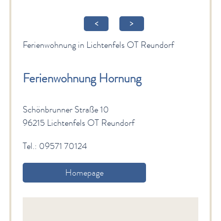
Gesundheit & Wellness
<
>
Veranstaltungen & Kultur
Ferienwohnung in Lichtenfels OT Reundorf
Spiritualität & Kirche
Freizeit & Ausflüge
Ferienwohnung Hornung
Genuss
Schönbrunner Straße 10
Service
96215 Lichtenfels OT Reundorf
Newsletter
Tel.: 09571 70124
English Sites
Homepage
BÜRGER & STADT