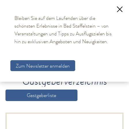
Bleiben Sie auf dem Laufenden über die
schönsten Erlebnisse in Bad Staffelstein – von
TOURISMUS
Veranstaltungen und Tipps zu Ausflugszielen bis
hin zu exklusiven Angeboten und Neuigkeiten.
Aktuelles
Obermain Therme
Zum Newsletter anmelden
Unterkünfte
Gastgebersuche
Gastgeberverzeichnis
Gastgeberverzeichnis
Arrangements
Gastgeberliste
Gästekarte
Allgemeine Hinweise
Bildungs- und Tagungsmöglichkeiten
Bad Staffelstein