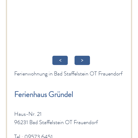
Gesundheit & Wellness
Veranstaltungen & Kultur
Spiritualität & Kirche
Freizeit & Ausflüge
Genuss
<
>
Service
Ferienwohnung in Bad Staffelstein OT Frauendorf
Newsletter
English Sites
Ferienhaus Gründel
BÜRGER & STADT
Haus-Nr. 21
96231 Bad Staffelstein OT Frauendorf
Tel.: 09573 6451