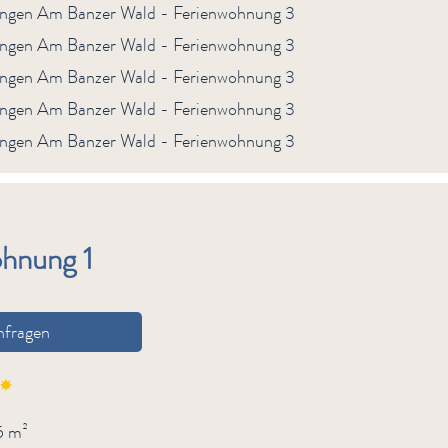
hnung 1
nfragen
5 m²