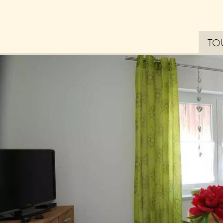
TO
Bl
La
Erl
– 
Tip
zu
Ne
Zu