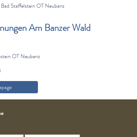
 Bad Staffelstein OT Neubanz
hnungen Am Banzer Wald
lstein OT Neubanz
3
page
he