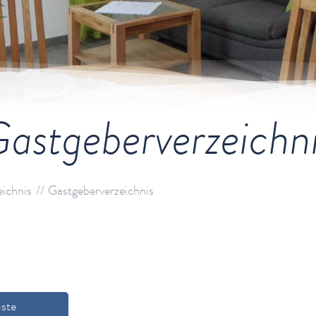
astgeberverzeichn
eichnis
Gastgeberverzeichnis
iste