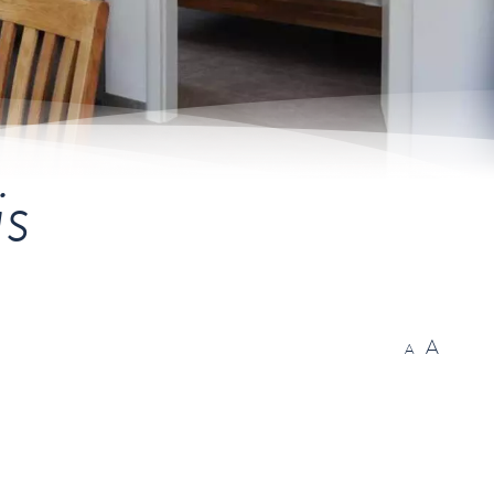
is
A
A