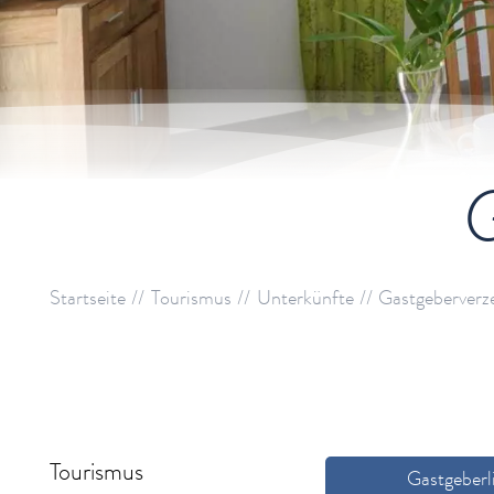
G
Startseite
Tourismus
Unterkünfte
Gastgeberverz
Tourismus
Gastgeberl