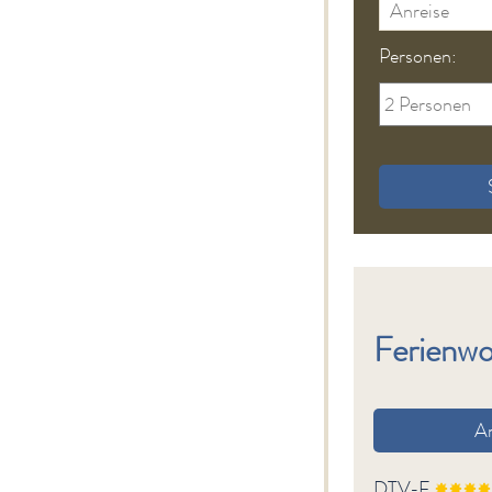
Personen:
Ferienw
A
DTV-F