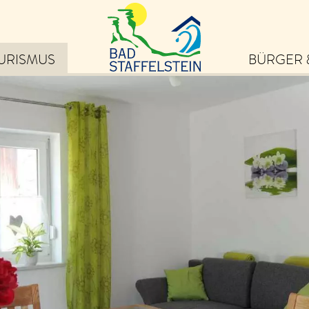
URISMUS
BÜRGER 
eiben Sie auf dem
ufenden über die schönsten
ebnisse in Bad Staffelstein
von Veranstaltungen und
ps zu Ausflugszielen bis hin
 exklusiven Angeboten und
uigkeiten.
m Newsletter anmelden