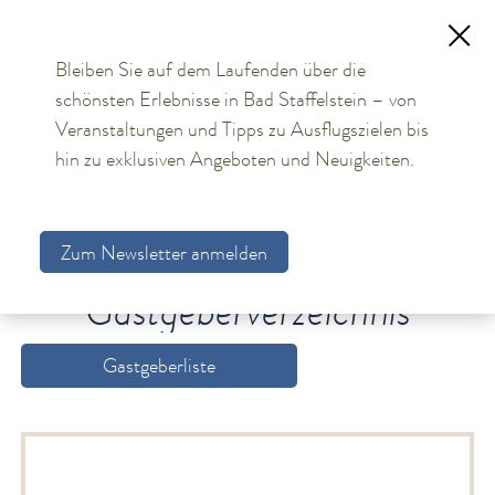
Bleiben Sie auf dem Laufenden über die
schönsten Erlebnisse in Bad Staffelstein – von
TOURISMUS
Veranstaltungen und Tipps zu Ausflugszielen bis
hin zu exklusiven Angeboten und Neuigkeiten.
Aktuelles
Obermain Therme
Zum Newsletter anmelden
Unterkünfte
Gastgebersuche
Gastgeberverzeichnis
Gastgeberverzeichnis
Arrangements
Gastgeberliste
Gästekarte
Allgemeine Hinweise
Bildungs- und Tagungsmöglichkeiten
Bad Staffelstein