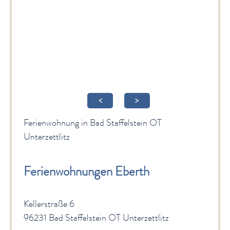
Gesundheit & Wellness
Veranstaltungen & Kultur
Spiritualität & Kirche
Freizeit & Ausflüge
Genuss
<
>
Service
Ferienwohnung in Bad Staffelstein OT
Newsletter
Unterzettlitz
English Sites
Ferienwohnungen Eberth
BÜRGER & STADT
Kellerstraße 6
96231 Bad Staffelstein OT Unterzettlitz