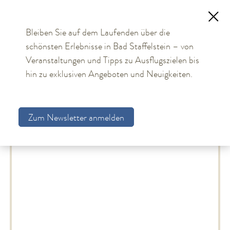
Bleiben Sie auf dem Laufenden über die
schönsten Erlebnisse in Bad Staffelstein – von
TOURISMUS
Veranstaltungen und Tipps zu Ausflugszielen bis
Gastgeberverzeichnis
hin zu exklusiven Angeboten und Neuigkeiten.
Aktuelles
Gastgeberliste
Obermain Therme
Zum Newsletter anmelden
Unterkünfte
Gastgebersuche
Gastgeberverzeichnis
Arrangements
Gästekarte
Allgemeine Hinweise
Bildungs- und Tagungsmöglichkeiten
Bad Staffelstein