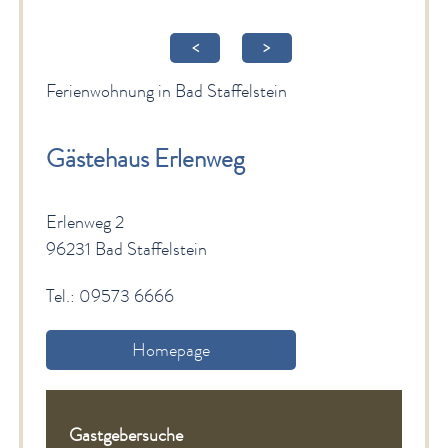
Gesundheit & Wellness
<
>
Veranstaltungen & Kultur
Ferienwohnung in Bad Staffelstein
Spiritualität & Kirche
Freizeit & Ausflüge
Gästehaus Erlenweg
Genuss
Erlenweg 2
Service
96231 Bad Staffelstein
Newsletter
Tel.: 09573 6666
English Sites
Homepage
BÜRGER & STADT
Gastgebersuche