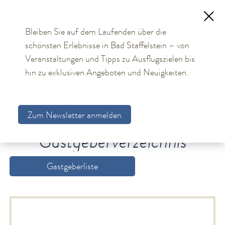
Bleiben Sie auf dem Laufenden über die
schönsten Erlebnisse in Bad Staffelstein – von
TOURISMUS
Veranstaltungen und Tipps zu Ausflugszielen bis
hin zu exklusiven Angeboten und Neuigkeiten.
Aktuelles
Obermain Therme
Zum Newsletter anmelden
Unterkünfte
Gastgebersuche
Gastgeberverzeichnis
Gastgeberverzeichnis
Arrangements
Gastgeberliste
Gästekarte
Allgemeine Hinweise
Bildungs- und Tagungsmöglichkeiten
Bad Staffelstein