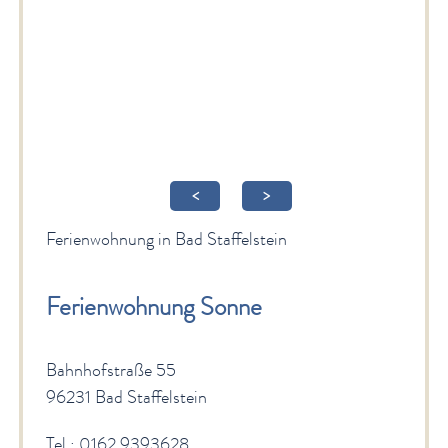
Gesundheit & Wellness
Veranstaltungen & Kultur
Spiritualität & Kirche
Freizeit & Ausflüge
Genuss
<
>
Service
Ferienwohnung in Bad Staffelstein
Newsletter
English Sites
Ferienwohnung Sonne
BÜRGER & STADT
Bahnhofstraße 55
96231 Bad Staffelstein
Tel.: 0162 9393628